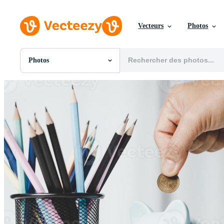
Vecteurs
Photos
Photos
Toutes Images
Photos
PNGs
PSDs
SVGs
Modèles
Vecteurs
Vidéos
Motion graphics
Images Éditoriales
Événements Éditoriaux