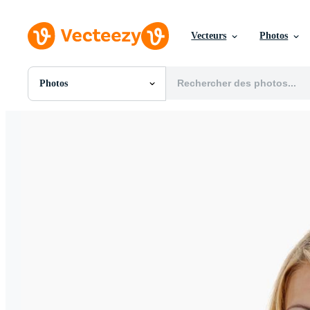
Vecteurs
Photos
Photos
Toutes Images
Photos
PNGs
PSDs
SVGs
Modèles
Vecteurs
Vidéos
Motion graphics
Images Éditoriales
Événements Éditoriaux