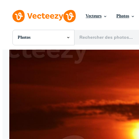
Vecteurs
Photos
Photos
Toutes Images
Photos
PNGs
PSDs
SVGs
Modèles
Vecteurs
Vidéos
Motion graphics
Images Éditoriales
Événements Éditoriaux