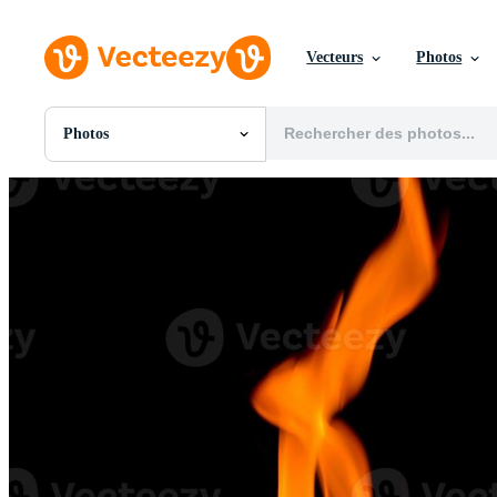
Vecteurs
Photos
Photos
Toutes Images
Photos
PNGs
PSDs
SVGs
Modèles
Vecteurs
Vidéos
Motion graphics
Images Éditoriales
Événements Éditoriaux