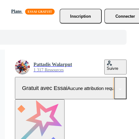
Plans
Inscription
Connecter
Pattadis Walarput
Suivre
1 317 Ressources
Gratuit avec Essai
Aucune attribution requise