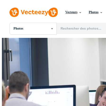
Vecteurs
Photos
Photos
Toutes Images
Photos
PNGs
PSDs
SVGs
Modèles
Vecteurs
Vidéos
Motion graphics
Images Éditoriales
Événements Éditoriaux