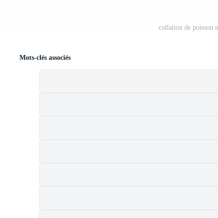
collation de poisson
Mots-clés associés