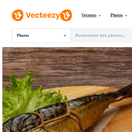
Vecteurs
Photos
Photos
Toutes Images
Photos
PNGs
PSDs
SVGs
Modèles
Vecteurs
Vidéos
Motion graphics
Images Éditoriales
Événements Éditoriaux