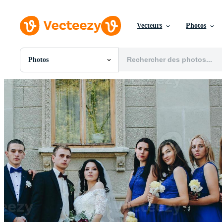
Vecteurs
Photos
Photos
Toutes Images
Photos
PNGs
PSDs
SVGs
Modèles
Vecteurs
Vidéos
Motion graphics
Images Éditoriales
Événements Éditoriaux