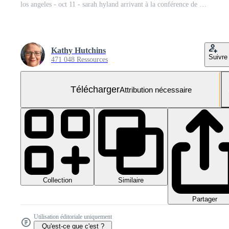
los angeles - oct 11 - sarah hyland arrivant à la conférence de presse des nominations aux american music awards 2011 au jw marriott los angeles at la live le 11 octobre 2011 à los angeles, ca
Kathy Hutchins
Suivre
471 048 Ressources
Télécharger
Attribution nécessaire
Collection
Similaire
Partager
Utilisation éditoriale uniquement
Qu'est-ce que c'est ?