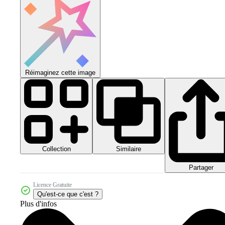
Réimaginez cette image
Collection
Similaire
Partager
Licence Gratuite
Qu'est-ce que c'est ?
Plus d'infos