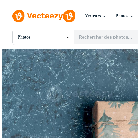
Vecteurs
Photos
Photos
Toutes Images
Photos
PNGs
PSDs
SVGs
Modèles
Vecteurs
Vidéos
Motion graphics
Images Éditoriales
Événements Éditoriaux