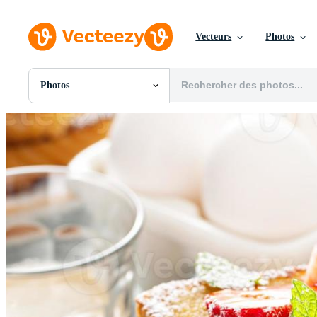
Vecteurs
Photos
Photos
Toutes Images
Photos
PNGs
PSDs
SVGs
Modèles
Vecteurs
Vidéos
Motion graphics
Images Éditoriales
Événements Éditoriaux