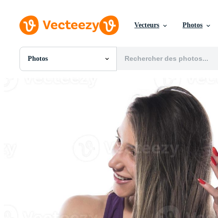
Vecteurs
Photos
Photos
Toutes Images
Photos
PNGs
PSDs
SVGs
Modèles
Vecteurs
Vidéos
Motion graphics
Images Éditoriales
Événements Éditoriaux