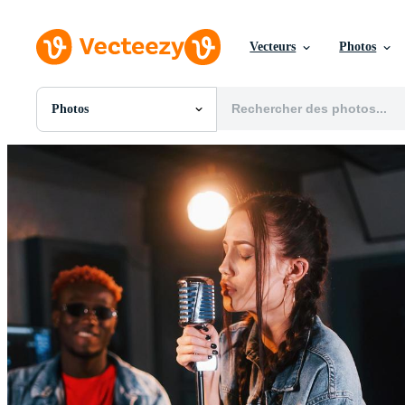
Vecteurs
Photos
Photos
Toutes Images
Photos
PNGs
PSDs
SVGs
Modèles
Vecteurs
Vidéos
Motion graphics
Images Éditoriales
Événements Éditoriaux