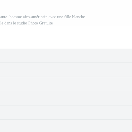
 chante. homme afro-américain avec une fille blanche
le dans le studio Photo Gratuite