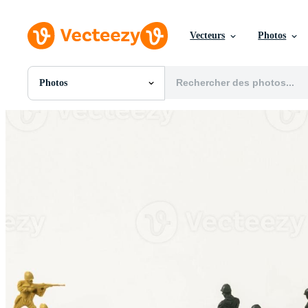
Vecteurs
Photos
Photos
Toutes Images
Photos
PNGs
PSDs
SVGs
Modèles
Vecteurs
Vidéos
Motion graphics
Images Éditoriales
Événements Éditoriaux