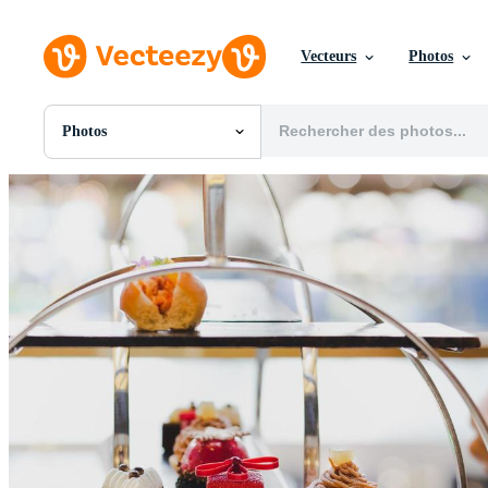
Vecteurs
Photos
Photos
Toutes Images
Photos
PNGs
PSDs
SVGs
Modèles
Vecteurs
Vidéos
Motion graphics
Images Éditoriales
Événements Éditoriaux