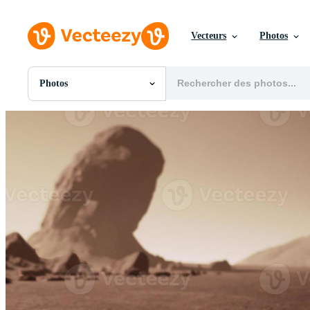
Vecteurs
Photos
Photos
Toutes Images
Photos
PNGs
PSDs
SVGs
Modèles
Vecteurs
Vidéos
Motion graphics
Images Éditoriales
Événements Éditoriaux