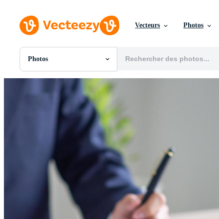
Vecteurs
Photos
Photos
Toutes Images
Photos
PNGs
PSDs
SVGs
Modèles
Vecteurs
Vidéos
Motion graphics
Images Éditoriales
Événements Éditoriaux