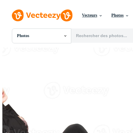
Vecteurs
Photos
Photos
Toutes Images
Photos
PNGs
PSDs
SVGs
Modèles
Vecteurs
Vidéos
Motion graphics
Images Éditoriales
Événements Éditoriaux