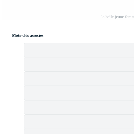
la belle jeune fem
Mots-clés associés