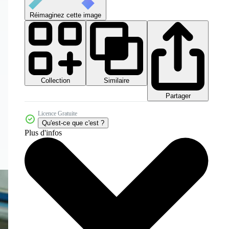
Réimaginez cette image
Collection
Similaire
Partager
Licence Gratuite
Qu'est-ce que c'est ?
Plus d'infos