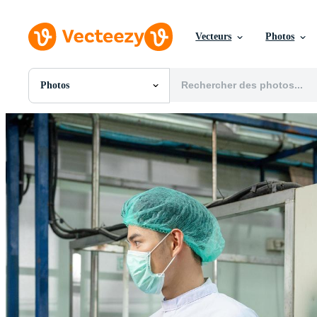
Vecteurs
Photos
Photos
Toutes Images
Photos
PNGs
PSDs
SVGs
Modèles
Vecteurs
Vidéos
Motion graphics
Images Éditoriales
Événements Éditoriaux