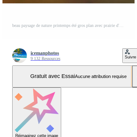
beau paysage de nature printemps été gros plan avec prairie d'herbe au coucher du soleil. rayons abstraits coucher de soleil fond d'herbe. fond de forêt floue avec espace de copie. concept d'écologie et de nature. Photo Pro
icemanphotos
Suivre
9 132 Ressources
Gratuit avec Essai
Aucune attribution requise
Réimaginez cette image