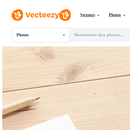
Vecteurs
Photos
Photos
Toutes Images
Photos
PNGs
PSDs
SVGs
Modèles
Vecteurs
Vidéos
Motion graphics
Images Éditoriales
Événements Éditoriaux