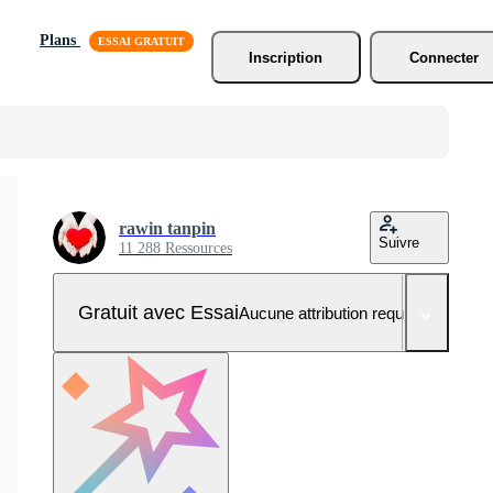
Plans
Inscription
Connecter
rawin tanpin
Suivre
11 288 Ressources
Gratuit avec Essai
Aucune attribution requise