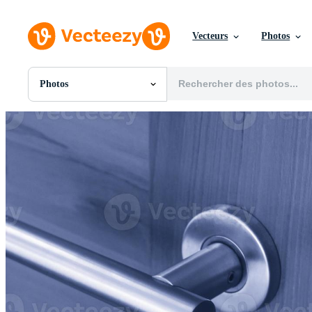
Vecteurs
Photos
Photos
Toutes Images
Photos
PNGs
PSDs
SVGs
Modèles
Vecteurs
Vidéos
Motion graphics
Images Éditoriales
Événements Éditoriaux