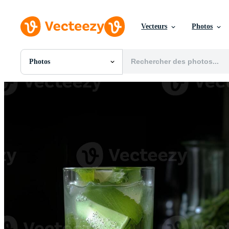
Vecteurs
Photos
Photos
Toutes Images
Photos
PNGs
PSDs
SVGs
Modèles
Vecteurs
Vidéos
Motion graphics
Images Éditoriales
Événements Éditoriaux