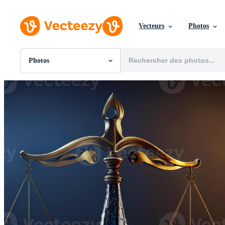
Vecteurs
Photos
Photos
Toutes Images
Photos
PNGs
PSDs
SVGs
Modèles
Vecteurs
Vidéos
Motion graphics
Images Éditoriales
Événements Éditoriaux