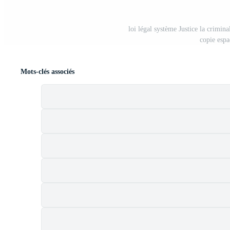
loi légal système Justice la crimina
copie espa
Mots-clés associés