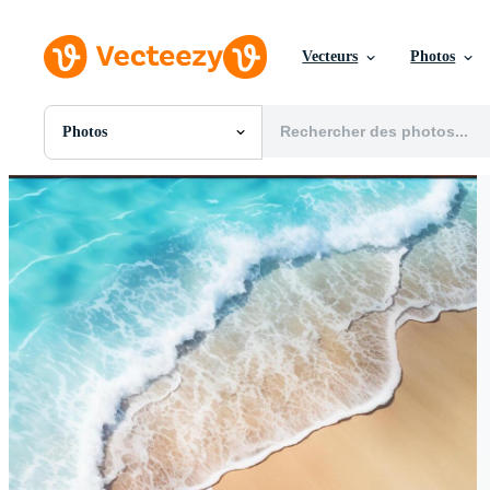
Vecteurs
Photos
Photos
Toutes Images
Photos
PNGs
PSDs
SVGs
Modèles
Vecteurs
Vidéos
Motion graphics
Images Éditoriales
Événements Éditoriaux