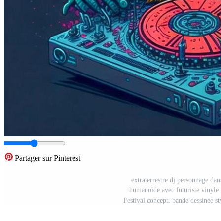
Partager sur Pinterest
extraterrestre dj personnage dan
humanoïde avec futuriste vinyle 
Festival concept. bande dessinée sty