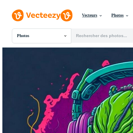
Vecteurs
Photos
Photos
Toutes Images
Photos
PNGs
PSDs
SVGs
Modèles
Vecteurs
Vidéos
Motion graphics
Images Éditoriales
Événements Éditoriaux