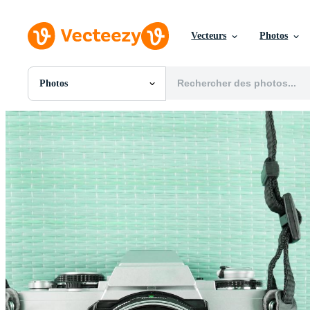
Vecteurs
Photos
Photos
Toutes Images
Photos
PNGs
PSDs
SVGs
Modèles
Vecteurs
Vidéos
Motion graphics
Images Éditoriales
Événements Éditoriaux