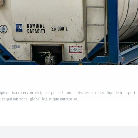
ient. iso réservoir récipient pour chimique livraison. masse liquide transport.
 cargaison zone. global logistique entreprise.