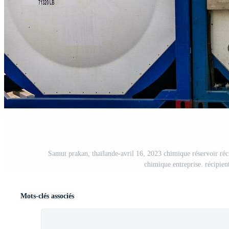
Samut prakan, thaïlande-avril 16, 2023 chimique réservoir récip
chimique entreprise. récipient
Mots-clés associés