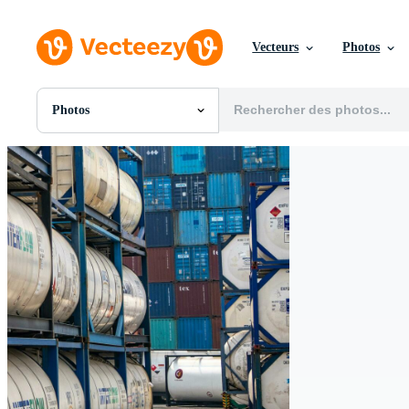
Vecteurs
Photos
Photos
Toutes Images
Photos
PNGs
PSDs
SVGs
Modèles
Vecteurs
Vidéos
Motion graphics
Images Éditoriales
Événements Éditoriaux