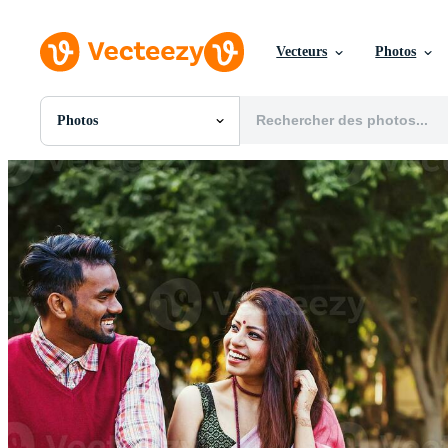
Vecteurs
Photos
Photos
Toutes Images
Photos
PNGs
PSDs
SVGs
Modèles
Vecteurs
Vidéos
Motion graphics
Images Éditoriales
Événements Éditoriaux