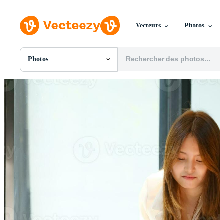
Vecteurs
Photos
Photos
Toutes Images
Photos
PNGs
PSDs
SVGs
Modèles
Vecteurs
Vidéos
Motion graphics
Images Éditoriales
Événements Éditoriaux