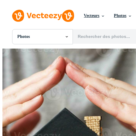
Vecteurs
Photos
Photos
Toutes Images
Photos
PNGs
PSDs
SVGs
Modèles
Vecteurs
Vidéos
Motion graphics
Images Éditoriales
Événements Éditoriaux