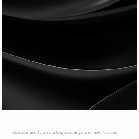
s'abstenir noir luxe satin Contexte. ai généré Photo Gratuite