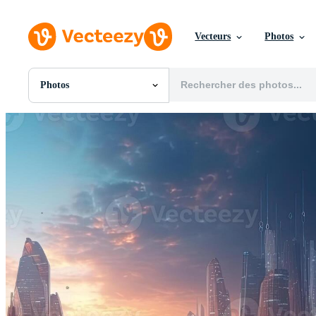
Vecteurs
Photos
Photos
Toutes Images
Photos
PNGs
PSDs
SVGs
Modèles
Vecteurs
Vidéos
Motion graphics
Images Éditoriales
Événements Éditoriaux