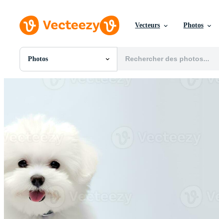
Vecteurs
Photos
Photos
Toutes Images
Photos
PNGs
PSDs
SVGs
Modèles
Vecteurs
Vidéos
Motion graphics
Images Éditoriales
Événements Éditoriaux