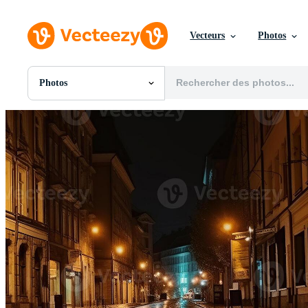
Vecteurs
Photos
Photos
Toutes Images
Photos
PNGs
PSDs
SVGs
Modèles
Vecteurs
Vidéos
Motion graphics
Images Éditoriales
Événements Éditoriaux