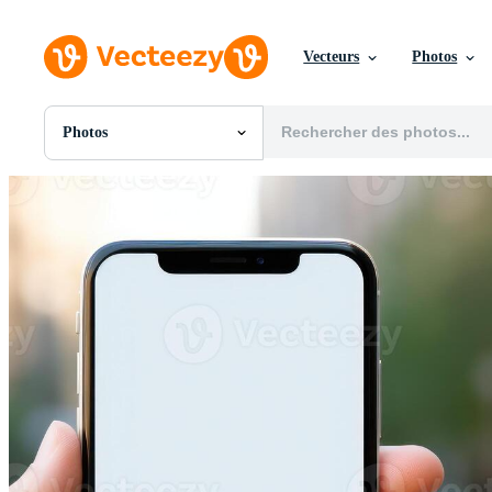
Vecteurs
Photos
Photos
Toutes Images
Photos
PNGs
PSDs
SVGs
Modèles
Vecteurs
Vidéos
Motion graphics
Images Éditoriales
Événements Éditoriaux