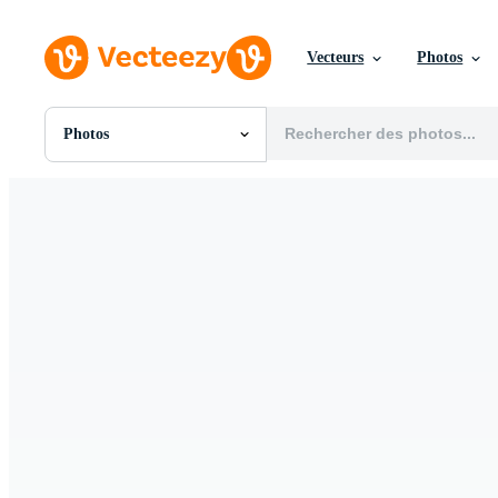
Vecteurs
Photos
Photos
Toutes Images
Photos
PNGs
PSDs
SVGs
Modèles
Vecteurs
Vidéos
Motion graphics
Images Éditoriales
Événements Éditoriaux