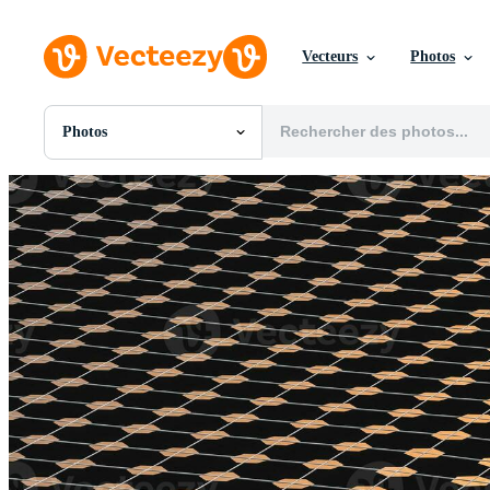
Vecteurs
Photos
Photos
Toutes Images
Photos
PNGs
PSDs
SVGs
Modèles
Vecteurs
Vidéos
Motion graphics
Images Éditoriales
Événements Éditoriaux