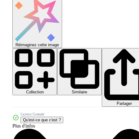
Réimaginez cette image
Collection
Similaire
Partager
Licence Gratuite
Qu'est-ce que c'est ?
Plus d'infos