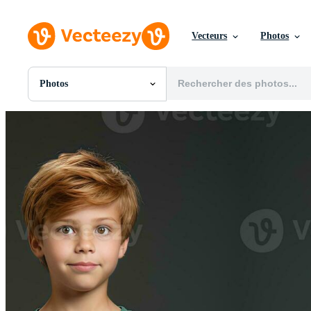
Vecteurs
Photos
Photos
Toutes Images
Photos
PNGs
PSDs
SVGs
Modèles
Vecteurs
Vidéos
Motion graphics
Images Éditoriales
Événements Éditoriaux