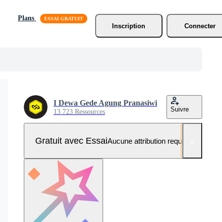
Plans
Inscription
Connecter
I Dewa Gede Agung Pranasiwi
Suivre
13 723 Ressources
Gratuit avec Essai
Aucune attribution requise