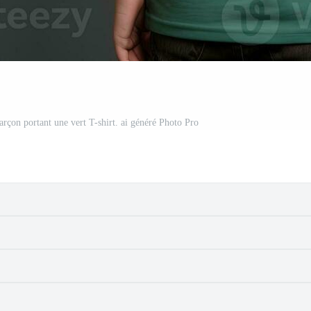
arçon portant une vert T-shirt. ai généré Photo Pro