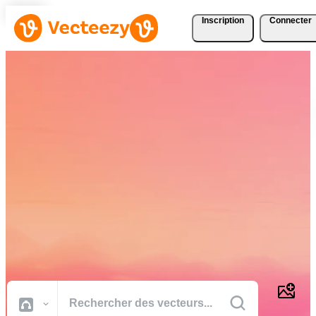
Inscription
Connecter
Téléchargez Gratuitement
des Vecteurs, des Photos,
des Vidéos et Bien Plus
Encore
Des ressources créatives de qualité professionnelle pour réaliser vos
projets plus rapidement.