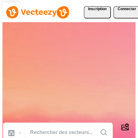
Inscription
Connecter
Téléchargez Gratuitement
des Vecteurs, des Photos,
des Vidéos et Bien Plus
Encore
Des ressources créatives de qualité professionnelle pour réaliser vos
projets plus rapidement.