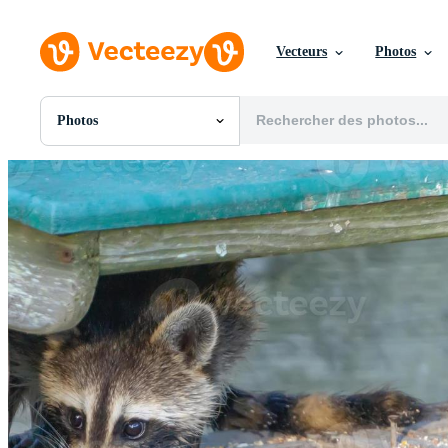
Vecteurs
Photos
Photos
Toutes Images
Photos
PNGs
PSDs
SVGs
Modèles
Vecteurs
Vidéos
Motion graphics
Images Éditoriales
Événements Éditoriaux