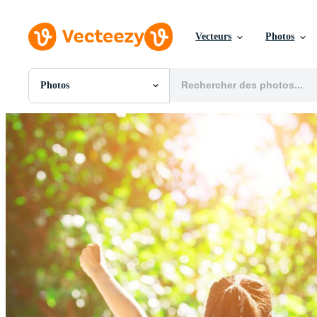
Vecteurs
Photos
Photos
Toutes Images
Photos
PNGs
PSDs
SVGs
Modèles
Vecteurs
Vidéos
Motion graphics
Images Éditoriales
Événements Éditoriaux