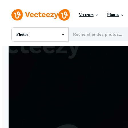
Vecteurs
Photos
Photos
Toutes Images
Photos
PNGs
PSDs
SVGs
Modèles
Vecteurs
Vidéos
Motion graphics
Images Éditoriales
Événements Éditoriaux