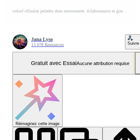
coloré effusion peindre dans mouvement. éclaboussures et gouttes de peindre mouche autour. éclaboussure de brillant couleurs. liquide peindre chutes dans l'eau. abstrait dynamique brillant Contexte pour conception, impression ai généré Photo Pro
Jana Lyso
Suivre
13 078 Ressources
Gratuit avec Essai
Aucune attribution requise
Réimaginez cette image