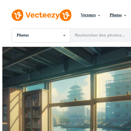
Vecteurs
Photos
Photos
Toutes Images
Photos
PNGs
PSDs
SVGs
Modèles
Vecteurs
Vidéos
Motion graphics
Images Éditoriales
Événements Éditoriaux