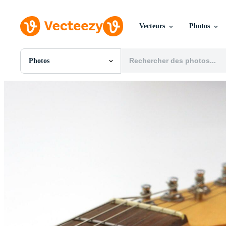
Vecteurs
Photos
Photos
Toutes Images
Photos
PNGs
PSDs
SVGs
Modèles
Vecteurs
Vidéos
Motion graphics
Images Éditoriales
Événements Éditoriaux