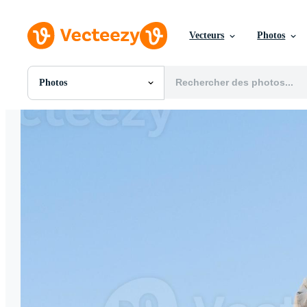
Vecteurs
Photos
Photos
Toutes Images
Photos
PNGs
PSDs
SVGs
Modèles
Vecteurs
Vidéos
Motion graphics
Images Éditoriales
Événements Éditoriaux