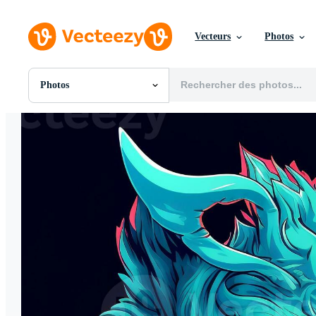
Vecteurs
Photos
Photos
Toutes Images
Photos
PNGs
PSDs
SVGs
Modèles
Vecteurs
Vidéos
Motion graphics
Images Éditoriales
Événements Éditoriaux