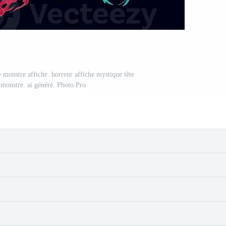
e monstre affiche. horreur affiche mystique tête
 monstre. ai généré. Photo Pro